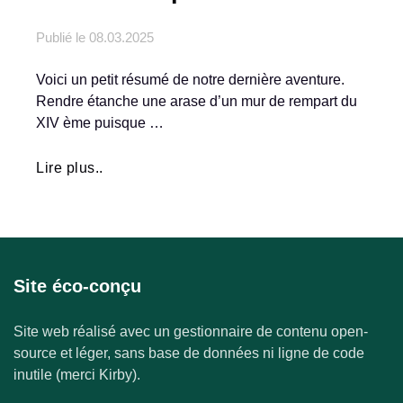
Publié le
08.03.2025
Voici un petit résumé de notre dernière aventure.
Rendre étanche une arase d’un mur de rempart du
XIV ème puisque …
Lire plus..
Site éco-conçu
Site web réalisé avec un gestionnaire de contenu open-
source et léger, sans base de données ni ligne de code
inutile (merci Kirby).