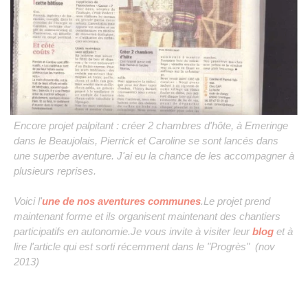
Encore projet palpitant : créer 2 chambres d'hôte, à Emeringe
dans le Beaujolais, Pierrick et Caroline se sont lancés dans
une superbe aventure. J'ai eu la chance de les accompagner à
plusieurs reprises.
Voici l'
une de nos aventures communes
.Le projet prend
maintenant forme et ils organisent maintenant des chantiers
participatifs en autonomie.Je vous invite à visiter leur
blog
et à
lire l'article qui est sorti récemment dans le "Progrès" (nov
2013)