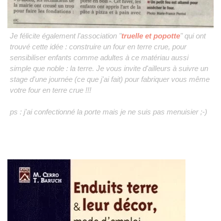
Je félicite également l'association "
truelle et popotte
" qui ont
trouvé cette idée : construire un four en terre crue, pour
sensibiliser enfants comme adultes à ce matériau aussi
simple que noble : la terre. Je vous invite d'ailleurs à suivre un
stage d'une journée (ce que j'ai fait) pour fabriquer vous même
votre four en terre crue !!!
ps : j'ai confectionné la porte mais je ne suis pas menuisier ;-)