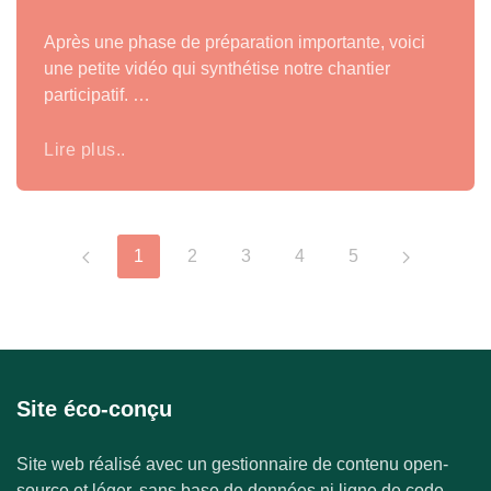
Après une phase de préparation importante, voici
une petite vidéo qui synthétise notre chantier
participatif. …
Lire plus..
1
2
3
4
5
Site éco-conçu
Site web réalisé avec un gestionnaire de contenu open-
source et léger, sans base de données ni ligne de code