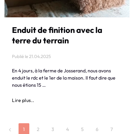
Enduit de finition avec la
terre du terrain
Publié le
21.04.2025
En 4 jours, à la ferme de Josserand, nous avons
enduit le rdc et le 1er de la maison. Il faut dire que
nous étions 15 …
Lire plus..
1
2
3
4
5
6
7