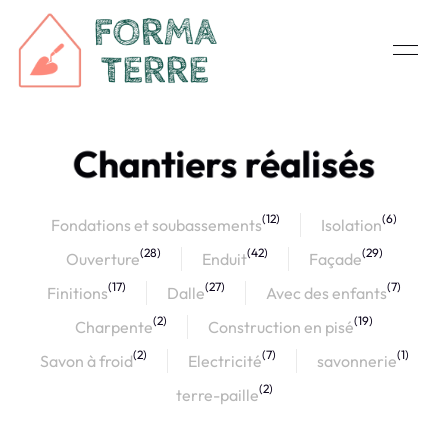
Chantiers réalisés
(12)
(6)
Fondations et soubassements
Isolation
(28)
(42)
(29)
Ouverture
Enduit
Façade
(17)
(27)
(7)
Finitions
Dalle
Avec des enfants
(2)
(19)
Charpente
Construction en pisé
(2)
(7)
(1)
Savon à froid
Electricité
savonnerie
(2)
terre-paille