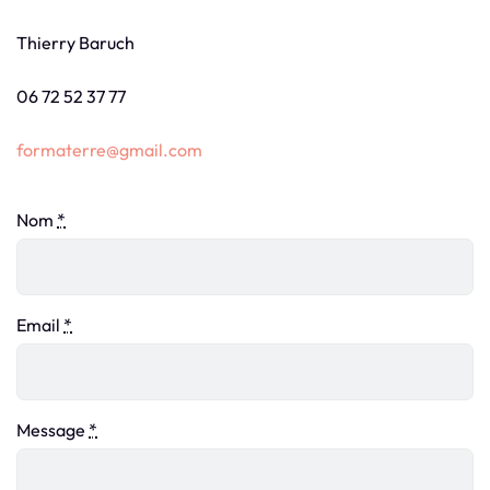
Thierry Baruch
06 72 52 37 77
formaterre@gmail.com
Nom
*
Email
*
Message
*