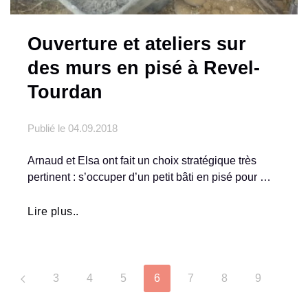
Ouverture et ateliers sur
des murs en pisé à Revel-
Tourdan
Publié le
04.09.2018
Arnaud et Elsa ont fait un choix stratégique très
pertinent : s’occuper d’un petit bâti en pisé pour …
Lire plus..
3
4
5
6
7
8
9