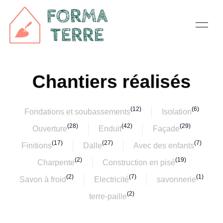
Chantiers réalisés
(12)
(6)
Fondations et soubassements
Isolation
(28)
(42)
(29)
Ouverture
Enduit
Façade
(17)
(27)
(7)
Finitions
Dalle
Avec des enfants
(2)
(19)
Charpente
Construction en pisé
(2)
(7)
(1)
Savon à froid
Electricité
savonnerie
(2)
terre-paille