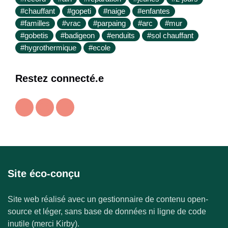
#chauffant
#gopeti
#naige
#enfantes
#familles
#vrac
#parpaing
#arc
#mur
#gobetis
#badigeon
#enduits
#sol chauffant
#hygrothermique
#ecole
Restez connecté.e
Site éco-conçu
Site web réalisé avec un gestionnaire de contenu open-
source et léger, sans base de données ni ligne de code
inutile (merci Kirby).