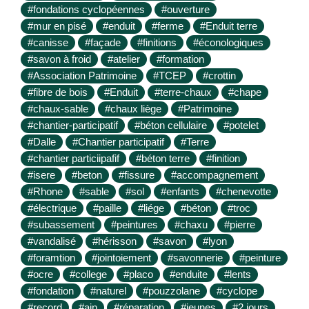
#fondations cyclopéennes
#ouverture
#mur en pisé
#enduit
#ferme
#Enduit terre
#canisse
#façade
#finitions
#éconologiques
#savon à froid
#atelier
#formation
#Association Patrimoine
#TCEP
#crottin
#fibre de bois
#Enduit
#terre-chaux
#chape
#chaux-sable
#chaux liège
#Patrimoine
#chantier-participatif
#béton cellulaire
#potelet
#Dalle
#Chantier participatif
#Terre
#chantier particiipafif
#béton terre
#finition
#isere
#beton
#fissure
#accompagnement
#Rhone
#sable
#sol
#enfants
#chenevotte
#électrique
#paille
#liége
#béton
#troc
#subassement
#peintures
#chaxu
#pierre
#vandalisé
#hérisson
#savon
#lyon
#foramtion
#jointoiement
#savonnerie
#peinture
#ocre
#college
#placo
#enduite
#lents
#fondation
#naturel
#pouzzolane
#cyclope
#record
#ain
#réparation
#jeunes
#2 jours