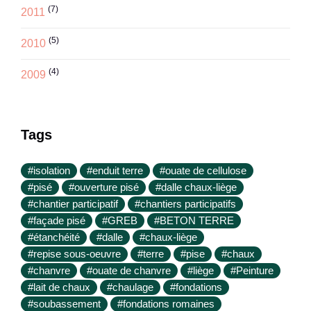
(7)
2011
(5)
2010
(4)
2009
Tags
#isolation
#enduit terre
#ouate de cellulose
#pisé
#ouverture pisé
#dalle chaux-liège
#chantier participatif
#chantiers participatifs
#façade pisé
#GREB
#BETON TERRE
#étanchéité
#dalle
#chaux-liège
#repise sous-oeuvre
#terre
#pise
#chaux
#chanvre
#ouate de chanvre
#liège
#Peinture
#lait de chaux
#chaulage
#fondations
#soubassement
#fondations romaines