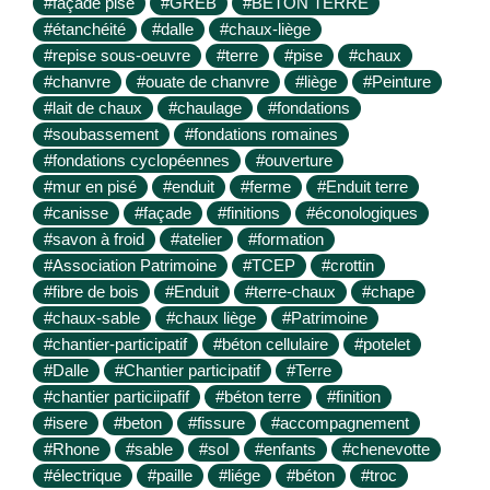
#façade pisé
#GREB
#BETON TERRE
#étanchéité
#dalle
#chaux-liège
#repise sous-oeuvre
#terre
#pise
#chaux
#chanvre
#ouate de chanvre
#liège
#Peinture
#lait de chaux
#chaulage
#fondations
#soubassement
#fondations romaines
#fondations cyclopéennes
#ouverture
#mur en pisé
#enduit
#ferme
#Enduit terre
#canisse
#façade
#finitions
#éconologiques
#savon à froid
#atelier
#formation
#Association Patrimoine
#TCEP
#crottin
#fibre de bois
#Enduit
#terre-chaux
#chape
#chaux-sable
#chaux liège
#Patrimoine
#chantier-participatif
#béton cellulaire
#potelet
#Dalle
#Chantier participatif
#Terre
#chantier particiipafif
#béton terre
#finition
#isere
#beton
#fissure
#accompagnement
#Rhone
#sable
#sol
#enfants
#chenevotte
#électrique
#paille
#liége
#béton
#troc