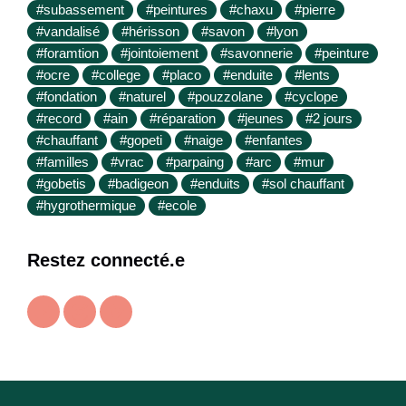
#subassement
#peintures
#chaxu
#pierre
#vandalisé
#hérisson
#savon
#lyon
#foramtion
#jointoiement
#savonnerie
#peinture
#ocre
#college
#placo
#enduite
#lents
#fondation
#naturel
#pouzzolane
#cyclope
#record
#ain
#réparation
#jeunes
#2 jours
#chauffant
#gopeti
#naige
#enfantes
#familles
#vrac
#parpaing
#arc
#mur
#gobetis
#badigeon
#enduits
#sol chauffant
#hygrothermique
#ecole
Restez connecté.e