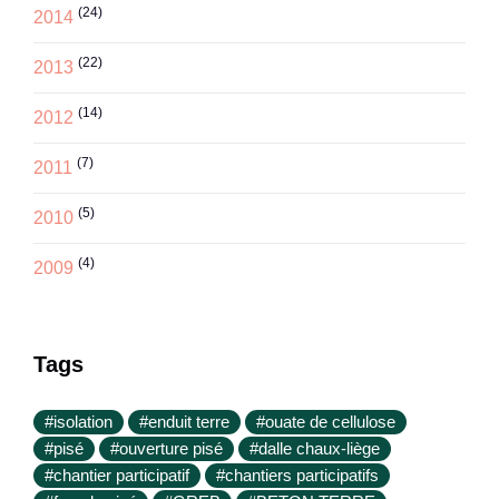
(24)
2014
(22)
2013
(14)
2012
(7)
2011
(5)
2010
(4)
2009
Tags
#isolation
#enduit terre
#ouate de cellulose
#pisé
#ouverture pisé
#dalle chaux-liège
#chantier participatif
#chantiers participatifs