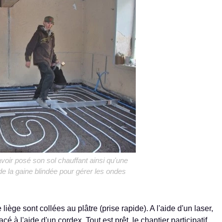
avoir posé son sol chauffant ainsi qu'une
de la gaine blindée pour gérer les ondes
iège sont collées au plâtre (prise rapide). A l'aide d'un laser,
acé à l'aide d'un cordex. Tout est prêt, le chantier participatif