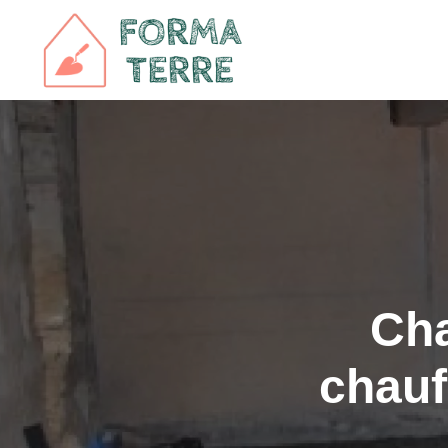
Cha
chauf