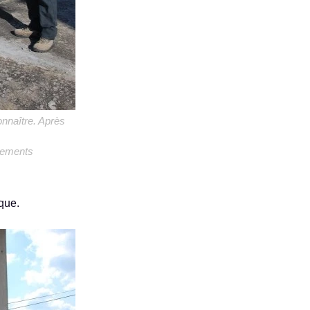
onnaître. Après
irements
que.