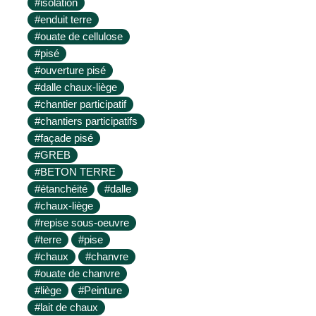
#isolation
#enduit terre
#ouate de cellulose
#pisé
#ouverture pisé
#dalle chaux-liège
#chantier participatif
#chantiers participatifs
#façade pisé
#GREB
#BETON TERRE
#étanchéité
#dalle
#chaux-liège
#repise sous-oeuvre
#terre
#pise
#chaux
#chanvre
#ouate de chanvre
#liège
#Peinture
#lait de chaux