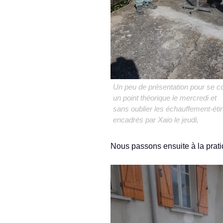
Un peu de présentation pour se c
un point théorique le mercredi et
sans oublier les échauffement-ét
encadrés par Xaio le jeudi,
Nous passons ensuite à la prati