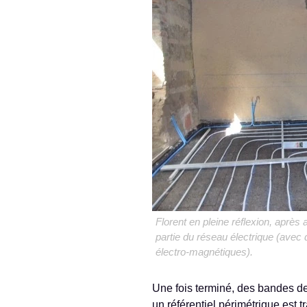
Florent en pleine réflexion, après 
partie du réseau électrique (avec 
électro-magnétiques).
Une fois terminé, des bandes de l
un référentiel périmétrique est tr