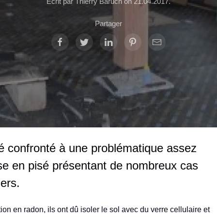
Ecrit par Thierry Baruch on
21.04.2017
.
Partager
té confronté à une problématique assez
se en pisé présentant de nombreux cas
iers.
on en radon, ils ont dû isoler le sol avec du verre cellulaire et